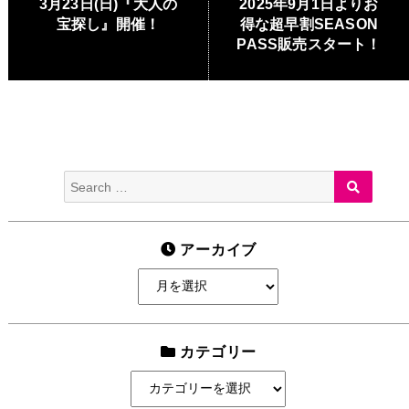
Previous
3月23日(日)『大人の
Next
2025年9月1日よりお
ナ
post:
宝探し』開催！
post:
得な超早割SEASON
PASS販売スタート！
ビ
ゲ
ー
シ
ョ
Search
SEARC
ン
for:
アーカイブ
ア
ー
カ
イ
カテゴリー
ブ
カ
テ