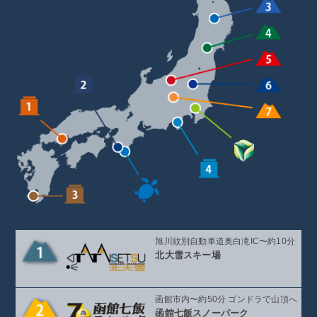
旭川紋別自動車道奥白滝IC〜約10分
北大雪スキー場
函館市内〜約50分 ゴンドラで山頂へ
函館七飯スノーパーク