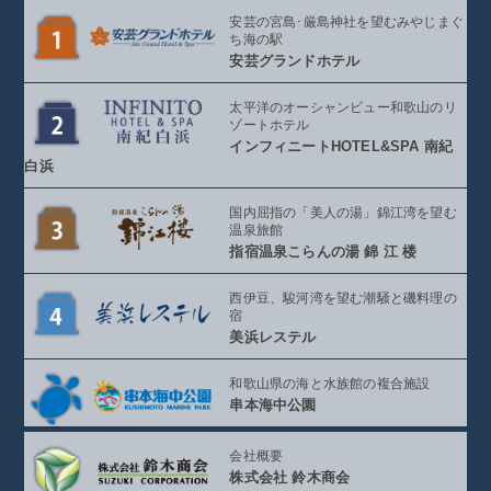
安芸の宮島･厳島神社を望む
みやじまぐ
ち海の駅
安芸グランドホテル
太平洋のオーシャンビュー
和歌山のリ
ゾートホテル
インフィニート
HOTEL&SPA 南紀
白浜
国内屈指の「美人の湯」
錦江湾を望む
温泉旅館
指宿温泉こらんの湯
錦 江 楼
西伊豆、駿河湾を望む
潮騒と磯料理の
宿
美浜レステル
和歌山県の海と
水族館の複合施設
串本海中公園
会社概要
株式会社 鈴木商会