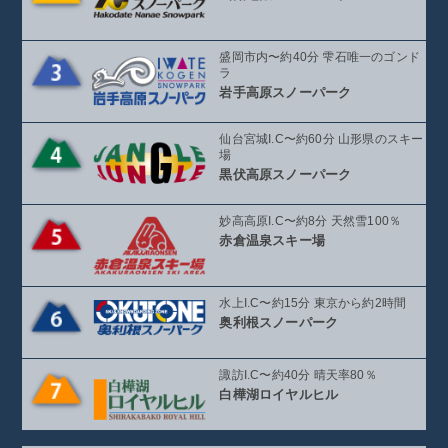
盛岡市内〜約40分 雫石唯一のゴンド
ラ
岩手高原スノーパーク
仙台宮城I.C〜約60分 山形県のスキー
場
黒伏高原スノーパーク
妙高高原I.C〜約8分 天然雪100％
赤倉温泉スキー場
水上I.C〜約15分 東京から約2時間
奥利根スノーパーク
諏訪I.C〜約40分 晴天率80％
白樺湖ロイヤルヒル