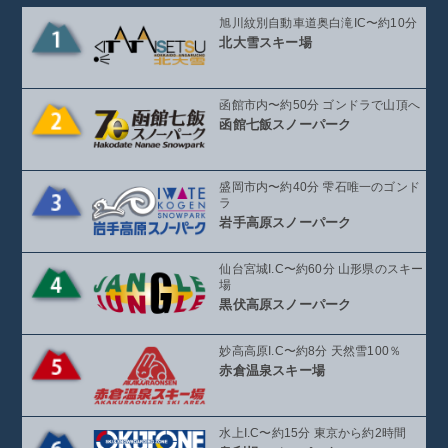
旭川紋別自動車道奥白滝IC〜約10分
北大雪スキー場
函館市内〜約50分 ゴンドラで山頂へ
函館七飯スノーパーク
盛岡市内〜約40分 雫石唯一のゴンド
ラ
岩手高原スノーパーク
仙台宮城I.C〜約60分 山形県のスキー
場
黒伏高原スノーパーク
妙高高原I.C〜約8分 天然雪100％
赤倉温泉スキー場
水上I.C〜約15分 東京から約2時間