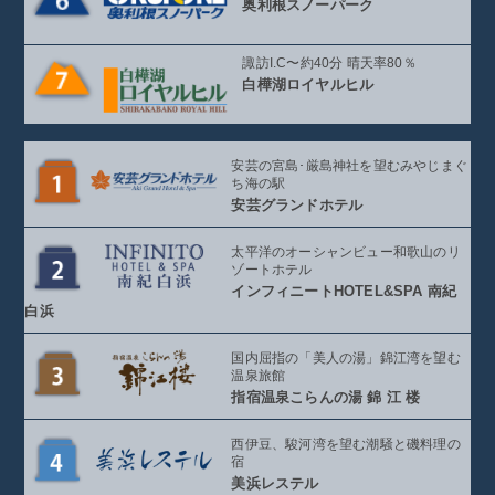
奥利根スノーパーク
諏訪I.C〜約40分 晴天率80％
白樺湖ロイヤルヒル
安芸の宮島･厳島神社を望む
みやじまぐ
ち海の駅
安芸グランドホテル
太平洋のオーシャンビュー
和歌山のリ
ゾートホテル
インフィニート
HOTEL&SPA 南紀
白浜
国内屈指の「美人の湯」
錦江湾を望む
温泉旅館
指宿温泉こらんの湯
錦 江 楼
西伊豆、駿河湾を望む
潮騒と磯料理の
宿
美浜レステル