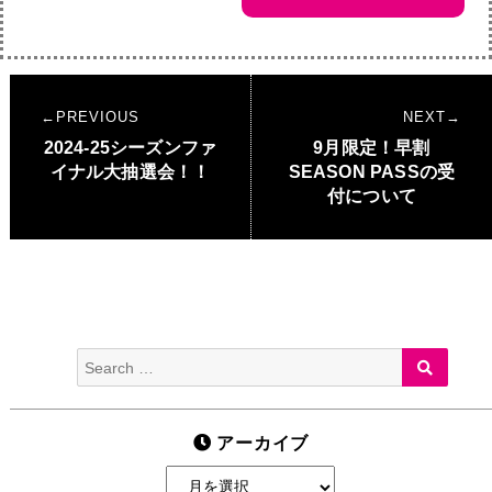
投
PREVIOUS
NEXT
稿
Previous
2024-25シーズンファ
Next
9月限定！早割
ナ
post:
イナル大抽選会！！
post:
SEASON PASSの受
付について
ビ
ゲ
ー
シ
ョ
Search
SEARC
ン
for:
アーカイブ
ア