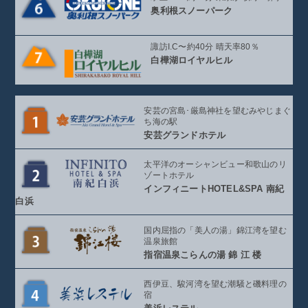
奥利根スノーパーク
諏訪I.C〜約40分 晴天率80％
白樺湖ロイヤルヒル
安芸の宮島･厳島神社を望む
みやじまぐ
ち海の駅
安芸グランドホテル
太平洋のオーシャンビュー
和歌山のリ
ゾートホテル
インフィニート
HOTEL&SPA 南紀
白浜
国内屈指の「美人の湯」
錦江湾を望む
温泉旅館
指宿温泉こらんの湯
錦 江 楼
西伊豆、駿河湾を望む
潮騒と磯料理の
宿