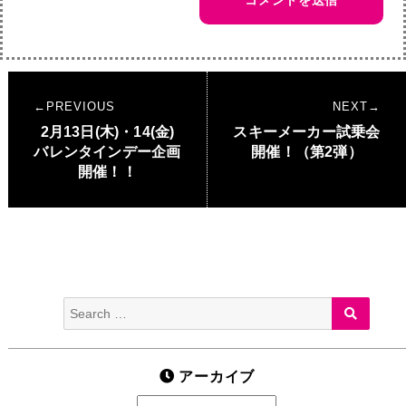
投
PREVIOUS
NEXT
稿
Previous
2月13日(木)・14(金)
Next
スキーメーカー試乗会
ナ
post:
バレンタインデー企画
post:
開催！（第2弾）
開催！！
ビ
ゲ
ー
シ
ョ
Search
SEARC
ン
for:
アーカイブ
ア