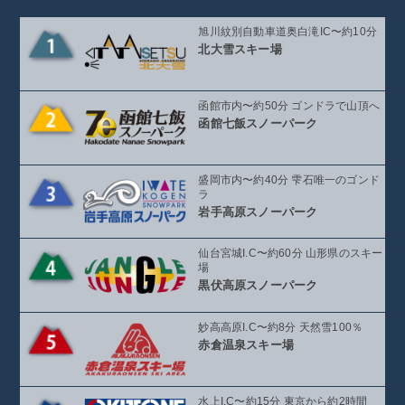
旭川紋別自動車道奥白滝IC〜約10分
北大雪スキー場
函館市内〜約50分 ゴンドラで山頂へ
函館七飯スノーパーク
盛岡市内〜約40分 雫石唯一のゴンド
ラ
岩手高原スノーパーク
仙台宮城I.C〜約60分 山形県のスキー
場
黒伏高原スノーパーク
妙高高原I.C〜約8分 天然雪100％
赤倉温泉スキー場
水上I.C〜約15分 東京から約2時間