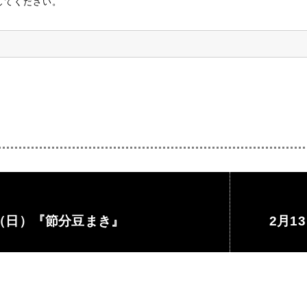
してください。
日（日）『節分豆まき』
2月1
Next
post: