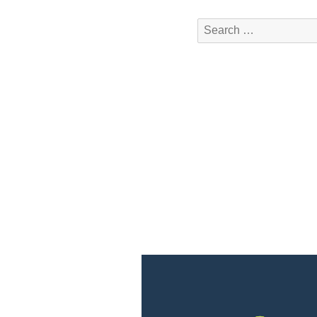
ー
Search
シ
for:
ョ
ン