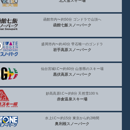
北大雪スキー場
函館市内〜約50分 ゴンドラで山頂へ
函館七飯スノーパーク
盛岡市内〜約40分 雫石唯一のゴンドラ
岩手高原スノーパーク
仙台宮城I.C〜約60分 山形県のスキー場
黒伏高原スノーパーク
妙高高原I.C〜約8分 天然雪100％
赤倉温泉スキー場
水上I.C〜約15分 東京から約2時間
奥利根スノーパーク