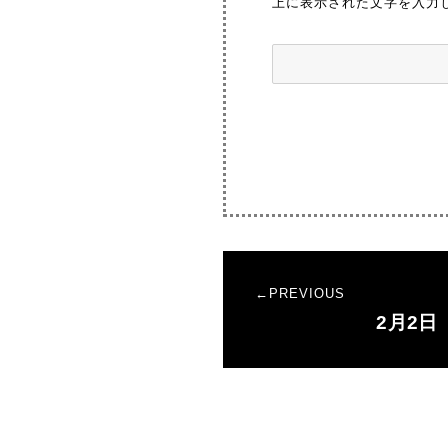
上に表示された文字を入力
投
PREVIOUS
稿
2月2
Previous
ナ
post:
ビ
ゲ