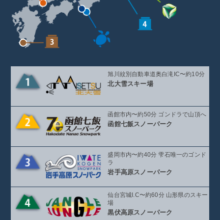
旭川紋別自動車道奥白滝IC〜約10分
北大雪スキー場
函館市内〜約50分 ゴンドラで山頂へ
函館七飯スノーパーク
盛岡市内〜約40分 雫石唯一のゴンド
ラ
岩手高原スノーパーク
仙台宮城I.C〜約60分 山形県のスキー
場
黒伏高原スノーパーク