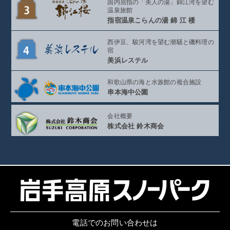
国内屈指の「美人の湯」
錦江湾を望む
温泉旅館
指宿温泉こらんの湯
錦 江 楼
西伊豆、駿河湾を望む
潮騒と磯料理の
宿
美浜レステル
和歌山県の海と
水族館の複合施設
串本海中公園
会社概要
株式会社 鈴木商会
電話でのお問い合わせは