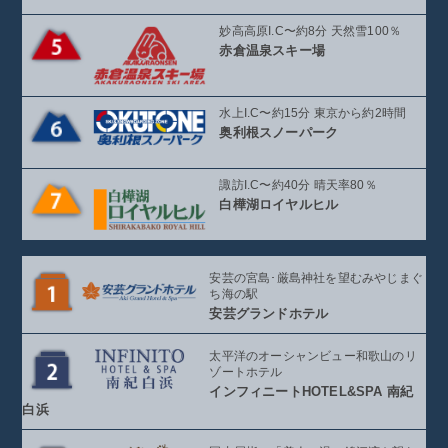
妙高高原I.C〜約8分 天然雪100％
赤倉温泉スキー場
水上I.C〜約15分 東京から約2時間
奥利根スノーパーク
諏訪I.C〜約40分 晴天率80％
白樺湖ロイヤルヒル
安芸の宮島･厳島神社を望む
みやじまぐ
ち海の駅
安芸グランドホテル
太平洋のオーシャンビュー
和歌山のリ
ゾートホテル
インフィニート
HOTEL&SPA 南紀
白浜